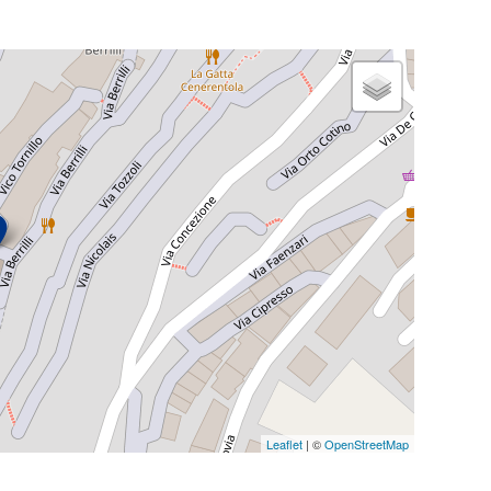
Leaflet
| ©
OpenStreetMap