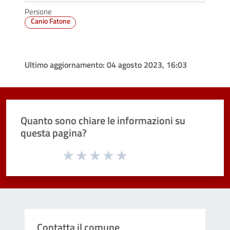
Persone
Canio Fatone
Ultimo aggiornamento:
04 agosto 2023, 16:03
Quanto sono chiare le informazioni su
questa pagina?
Valuta da 1 a 5 stelle la pagina
Valuta 1 stelle su 5
Valuta 2 stelle su 5
Valuta 3 stelle su 5
Valuta 4 stelle su 5
Valuta 5 stelle su 5
Contatta il comune