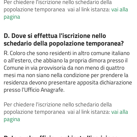
Per
chiedere l'iscrizione nello schedario della
popolazione temporanea vai al link istanza:
vai alla
Chiedere la concessione, il rinnovo e/o la rinuncia di
loculo od ossario
pagina
Chiedere la consultazione e la copia delle liste
elettorali
Categoria:
D. Dove si effettua l'iscrizione nello
Chiedere la legalizzazione di fotografia
schedario della popolazione temporanea?
Chiedere la pubblicazione di matrimonio
R.
Coloro che sono residenti in altro comune italiano
o all'estero, che abbiano la propria dimora presso il
Chiedere la rettifica di dati anagrafici in atti di stato
civile
Comune in via provvisoria da non meno di quattro
mesi ma non siano nella condizione per prendere la
Chiedere la sepoltura nei cimiteri comunali
residenza devono presentare apposita dichiarazione
Chiedere un interpello
presso l’Ufficio Anagrafe.
Chiedere un rimborso per erroneo versamento
Per
chiedere l'iscrizione nello schedario della
Comunicare i dati del conducente o del locatario a
seguito di un accertamento di violazione
popolazione temporanea vai al link istanza:
vai alla
pagina
Contestazioni e ricorsi a verbali o atti di
accertamento
Contributo per il superamento e l'eliminazione di
Categoria: