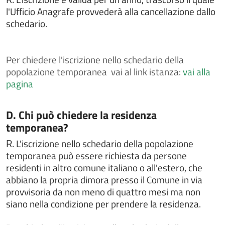
Chiedere il rilascio di copia integrale di atti di stato
l'Ufficio Anagrafe provvederà alla cancellazione dallo
civile
schedario.
Chiedere il rilascio o il rinnovo della carta d'identità
elettronica
Chiedere il voto assistito
Per
chiedere l'iscrizione nello schedario della
Chiedere l'assegnazione del numero civico
popolazione temporanea vai al link istanza:
vai alla
pagina
Chiedere l'attestazione di soggiorno permanente per
i cittadini comunitari
Chiedere l'attribuzione del cognome materno al
Categoria:
D. Chi può chiedere la residenza
momento della nascita
temporanea?
Chiedere l'autorizzazione al trasporto e alla
R.
L'iscrizione nello schedario della popolazione
cremazione
temporanea può essere richiesta da persone
Chiedere l'autorizzazione alla esumazione,
residenti in altro comune italiano o all'estero, che
estumulazione o traslazione
abbiano la propria dimora presso il Comune in via
Chiedere la concessione di spazi comunali per
provvisoria da non meno di quattro mesi ma non
attività culturali o sportive
siano nella condizione per prendere la residenza.
Chiedere la concessione, il rinnovo e/o la rinuncia di
loculo od ossario