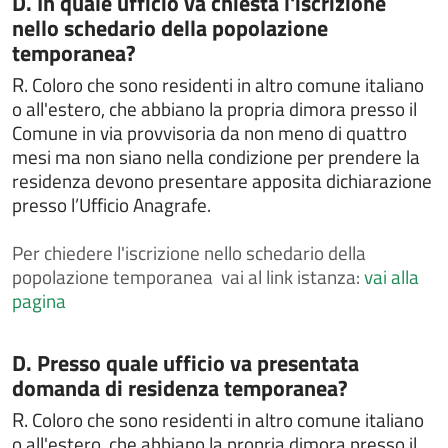
D. In quale ufficio va chiesta l'iscrizione
barriere architettoniche in edifici privati
nello schedario della popolazione
temporanea?
Costituire un'unione civile
Denuncia di smarrimento sottrazione distruzione
R.
Coloro che sono residenti in altro comune italiano
carta di circolazione o patente di guida
o all'estero, che abbiano la propria dimora presso il
Comune in via provvisoria da non meno di quattro
Depositare o ritirare le disposizioni anticipate di
trattamento (DAT)
mesi ma non siano nella condizione per prendere la
residenza devono presentare apposita dichiarazione
Dichiarare l'avvenuta riconciliazione con il coniuge
presso l’Ufficio Anagrafe.
Dichiarare l'esatta indicazione del nome composto da
più elementi
Per
chiedere l'iscrizione nello schedario della
Dichiarazione di dimora abituale per cittadini
popolazione temporanea vai al link istanza:
vai alla
extracomunitari
pagina
Dissequestro di veicoli sequestrati perchè sprovvisti
di assicurazione
Categoria:
D. Presso quale ufficio va presentata
Donazione degli organi
domanda di residenza temporanea?
FAQ
R.
Coloro che sono residenti in altro comune italiano
Gestire un'area verde
o all'estero, che abbiano la propria dimora presso il