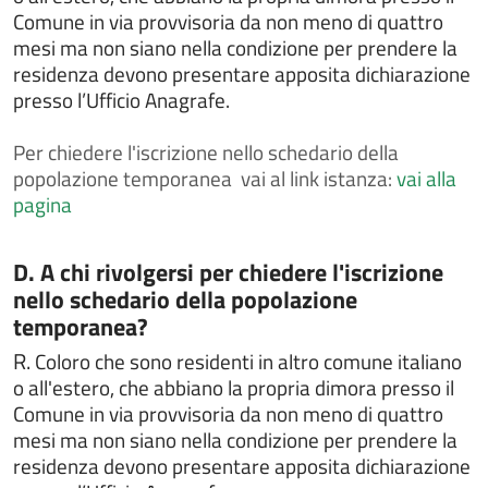
IMU - Imposta Municipale Unica
Comune in via provvisoria da non meno di quattro
mesi ma non siano nella condizione per prendere la
Intrattenimenti, spettacoli, eventi e manifestazioni
residenza devono presentare apposita dichiarazione
Iscriversi all'albo comunale delle associazioni
presso l’Ufficio Anagrafe.
Iscriversi o cancellarsi dall'albo degli scrutatori
Per
chiedere l'iscrizione nello schedario della
Iscriversi o cancellarsi dall'albo dei giudici popolari
popolazione temporanea vai al link istanza:
vai alla
Iscriversi o cancellarsi dall'albo dei presidenti di
pagina
seggio
Istanza Piano Colore
Categoria:
D. A chi rivolgersi per chiedere l'iscrizione
Istanza Piano colore
nello schedario della popolazione
Istanza concessione aree verdi sponsor
temporanea?
Istanza di Autorizzazione Paesaggistica
R.
Coloro che sono residenti in altro comune italiano
o all'estero, che abbiano la propria dimora presso il
Istanza di accesso civico
Comune in via provvisoria da non meno di quattro
Istanza di accesso documentale
mesi ma non siano nella condizione per prendere la
Istanza di accesso generalizzato
residenza devono presentare apposita dichiarazione