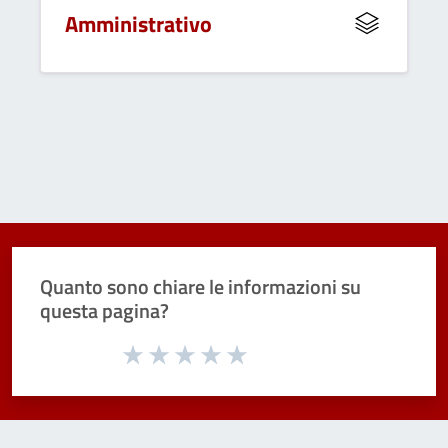
Amministrativo
Quanto sono chiare le informazioni su
questa pagina?
Valuta da 1 a 5 stelle la pagina
Valuta 1 stelle su 5
Valuta 2 stelle su 5
Valuta 3 stelle su 5
Valuta 4 stelle su 5
Valuta 5 stelle su 5