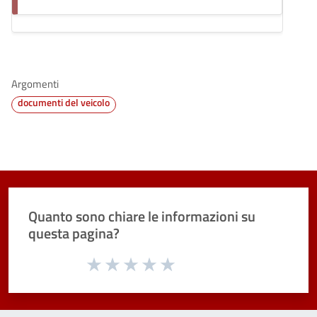
Argomenti
documenti del veicolo
Quanto sono chiare le informazioni su
questa pagina?
Valuta da 1 a 5 stelle la pagina
Valuta 1 stelle su 5
Valuta 2 stelle su 5
Valuta 3 stelle su 5
Valuta 4 stelle su 5
Valuta 5 stelle su 5