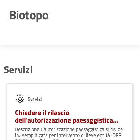
Biotopo
Dettagli della notizia
Servizi
Servizi
Chiedere il rilascio
dell'autorizzazione paesaggistica
ordinaria o semplificata
Descrizione L’autorizzazione paesaggistica si divide
in: ·semplificata per intervento di lieve entità (DPR