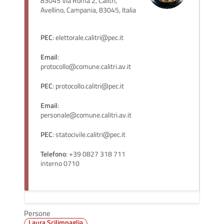
83045 Via Roma 2, Calitri,
Avellino, Campania, 83045, Italia
PEC
: elettorale.calitri@pec.it
Email
:
protocollo@comune.calitri.av.it
PEC
: protocollo.calitri@pec.it
Email
:
personale@comune.calitri.av.it
PEC
: statocivile.calitri@pec.it
Telefono
: +39 0827 318 711
interno 0710
Persone
Laura Scilimpaglia