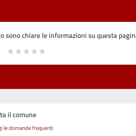
o sono chiare le informazioni su questa pagin
1 a 5 stelle la pagina
Valuta 1 stelle su 5
Valuta 2 stelle su 5
Valuta 3 stelle su 5
Valuta 4 stelle su 5
Valuta 5 stelle su 5
ta il comune
i le domande frequenti