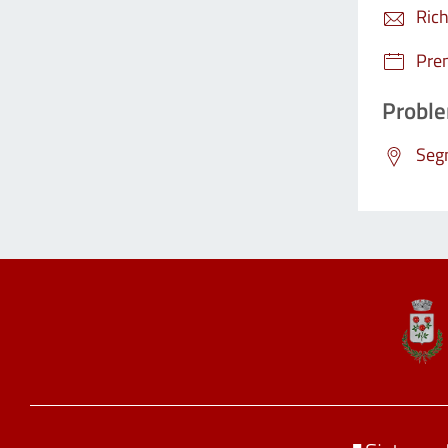
Rich
Pre
Proble
Segn