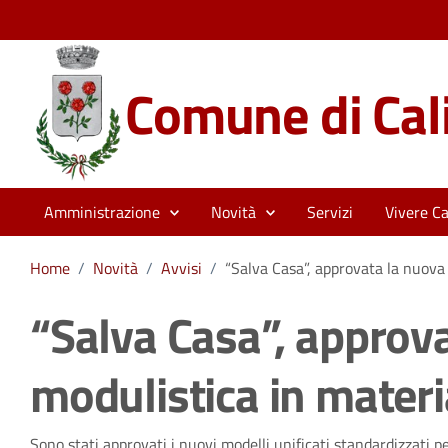
Comune di Cali
Amministrazione
Novità
Servizi
Vivere Cal
Home
/
Novità
/
Avvisi
/
“Salva Casa”, approvata la nuova 
“Salva Casa”, approv
modulistica in materia
Sono stati approvati i nuovi modelli unificati standardizzati per