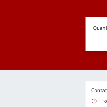
Quant
Valuta da 
Contat
Legg