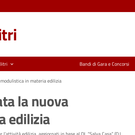
tri
itri
Bandi di Gara e Concorsi
modulistica in materia edilizia
ata la nuova
 edilizia
 l’attività edilizia, aggiornati in base al DL “Salva Casa” (D.L.